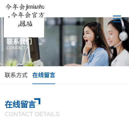
联系我们
CONTACT
联系方式
在线留言
在线留言
CONTACT DETAILS