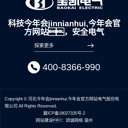
科技今年会jinnianhui,今年会官
方网站，安全电气
探索更多
400-8366-990
Copyright © 河北今年会jinnianhui,今年会官方网站电气股份有
限公司 All Rights Reserved.
冀ICP备18027335号-2
网站建设：
颂诚网络 温州