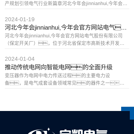
托，集研究、收藏、保护、展示与教育
产规划引领电气行业新篇章河北今年会jinnianhui,今年会官
功能为一体
方网站电气股份有限公司（保定开关厂）近日公布了2024
年生产规划，旨在进一步提升公司在电气和电力行
2024-01-19
业的领先地位。作为国家高新技术企业，河
河北今年会jinnianhui,今年会官方网站电气：领航电气行业，共创美好未来
北今年会jinnianhui,今年会官方网站电气始终致力于技术创
河北今年会jinnianhui,今年会官方网站电气股份有限公司
新和产品质量提升，以满足不断变化的市场需
（保定开关厂），位于河北省保定市高新技术开发区
求。根据规划，河北今年会jinnianhui,今年会官方
“中国电谷”工业区，是国家高新技术企业，也是军
网站电气将加大技术研发和创新投入，加
民融合示范单位。公司自1964年创立以来，一直
2024-01-04
专注于电气和电力行业，凭借其深厚的历史底
推动传统电网向智能电网的全面升级
蕴、领先的技术实力、严格的质量管控
变压器作为电网中电力传送过程的主要电力设
和广泛的市场应用，已经成为电气和电力行
备，是电气成套设备领域常见的器件之一。
业的领军企业。作为华北第一家生
在变压器行业，我国市场增长迅速，目前已成为
国际第二大市场，从目前的市场状况来看，
在智电网建设、特高压建设及电网改造、电力工
业发展的带动下，我国的变压器市场已被全
面激活，未来几年将迎来知速发展的新时
期。 变压器