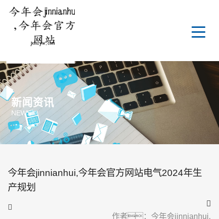
新闻资讯
NEWS
今年会jinnianhui,今年会官方网站电气2024年生
产规划
作者：今年会jinnianhui,